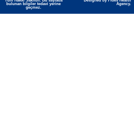
Tüm Hakkı Saklıdır. Bu sayfada
Designed by Fides Health
bulunan bilgiler tedavi yerine
Agency.
geçmez.