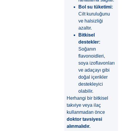
Bol su tüketimi:
Cilt kuruluğunu
ve halsizliği
azaltır.
Bitkisel
destekler:
Soğanın
flavonoidleri,
soya izoflavonları
ve adaçayı gibi
doğal içerikler
destekleyici
olabilir.
Herhangi bir bitkisel
takviye veya ilaç
kullanmadan önce
doktor tavsiyesi
alınmalıdır.