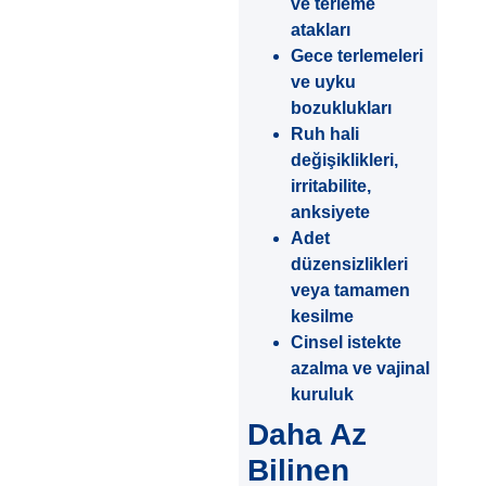
ve terleme
atakları
Gece terlemeleri
ve uyku
bozuklukları
Ruh hali
değişiklikleri,
irritabilite,
anksiyete
Adet
düzensizlikleri
veya tamamen
kesilme
Cinsel istekte
azalma ve vajinal
kuruluk
Daha Az
Bilinen