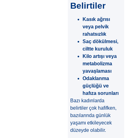
Belirtiler
Kasık ağrısı
veya pelvik
rahatsızlık
Saç dökülmesi,
ciltte kuruluk
Kilo artışı veya
metabolizma
yavaşlaması
Odaklanma
güçlüğü ve
hafıza sorunları
Bazı kadınlarda
belirtiler çok hafifken,
bazılarında günlük
yaşamı etkileyecek
düzeyde olabilir.