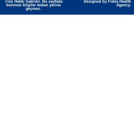
Tüm Hakkı Saklıdır. Bu sayfada
Designed by Fides Health
bulunan bilgiler tedavi yerine
Agency.
geçmez.