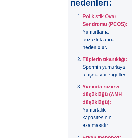
nedenleri:
Polikistik Over
Sendromu (PCOS):
Yumurtlama
bozukluklarına
neden olur.
Tüplerin tıkanıklığı:
Spermin yumurtaya
ulaşmasını engeller.
Yumurta rezervi
düşüklüğü (AMH
düşüklüğü):
Yumurtalık
kapasitesinin
azalmasıdır.
Erken menopoz: