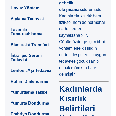
gebelik
Havuz Yöntemi
oluşmaması
durumudur.
Kadınlarda kısırlık hem
Aşılama Tedavisi
fiziksel hem de hormonal
nedenlerden
Lazer ile
Tomurcuklanma
kaynaklanabilir.
Günümüzde gelişen tıbbi
Blastosist Transferi
yöntemlerle kısırlığın
nedeni tespit edilip uygun
İntralipid Serum
Tedavisi
tedaviyle çocuk sahibi
olmak mümkün hale
Lenfosit Aşı Tedavisi
gelmiştir.
Rahim Dinlendirme
Kadınlarda
Yumurtlama Takibi
Kısırlık
Yumurta Dondurma
Belirtileri
Embriyo Dondurma