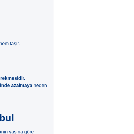
nem taşır.
rekmesidir.
sinde azalmaya
neden
nbul
tanın yaşına göre