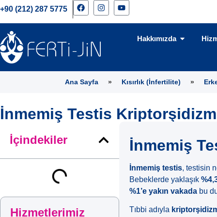
+90 (212) 287 5775
Hakkımızda
Hizm
Ana Sayfa
»
Kısırlık (İnfertilite)
»
Erke
İnmemiş Testis Kriptorşidizm
İçindekiler
İnmemiş Tes
İnmemiş testis
, testisin
Bebeklerde yaklaşık
%4,
%1’e yakın vakada
bu du
Tıbbi adıyla
kriptorşidiz
Hizmetlerimiz