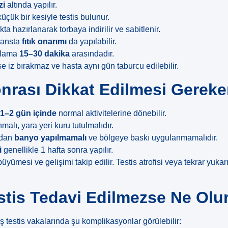
zi
altında yapılır.
çük bir kesiyle testis bulunur.
ta hazırlanarak torbaya indirilir ve sabitlenir.
eansta
fıtık onarımı
da yapılabilir.
talama
15–30 dakika
arasındadır.
 iz bırakmaz ve hasta aynı gün taburcu edilebilir.
nrası Dikkat Edilmesi Gereke
e
1–2 gün içinde
normal aktivitelerine dönebilir.
malı, yara yeri kuru tutulmalıdır.
adan
banyo yapılmamalı
ve bölgeye baskı uygulanmamalıdır.
i
genellikle 1 hafta sonra yapılır.
büyümesi ve gelişimi takip edilir. Testis atrofisi veya tekrar yuka
tis Tedavi Edilmezse Ne Olu
testis vakalarında şu komplikasyonlar görülebilir: