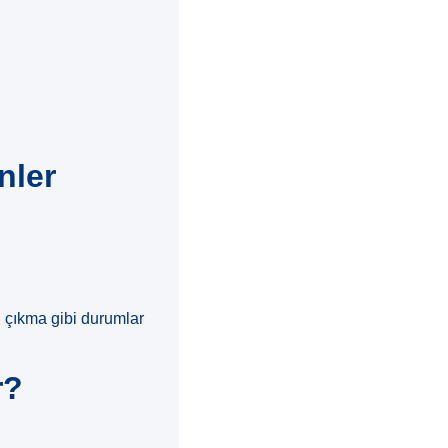
nler
rı çıkma gibi durumlar
r?