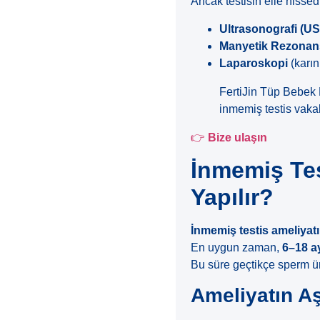
Ancak testisin elle hisse
Ultrasonografi (U
Manyetik Rezonan
Laparoskopi
(karın
FertiJin Tüp Bebek 
inmemiş testis vakal
👉
Bize ulaşın
İnmemiş Tes
Yapılır?
İnmemiş testis ameliyatı
En uygun zaman,
6–18 a
Bu süre geçtikçe sperm ür
Ameliyatın A