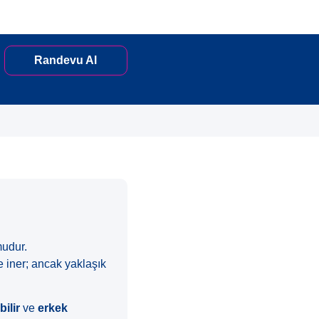
Randevu Al
udur.
ne iner; ancak yaklaşık
ilir
ve
erkek