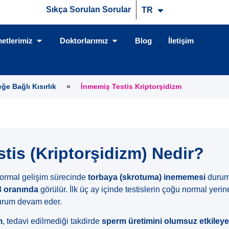
Sıkça Sorulan Sorular
TR
EN
etlerimiz
Doktorlarımız
Blog
İletişim
ğe Bağlı Kısırlık
»
İnmemiş Testis Kriptorşidizm
tis (Kriptorşidizm) Nedir?
 normal gelişim sürecinde
torbaya (skrotuma) inememesi
durum
3 oranında
görülür. İlk üç ay içinde testislerin çoğu normal yeri
rum devam eder.
m
, tedavi edilmediği takdirde
sperm üretimini olumsuz etkileyeb