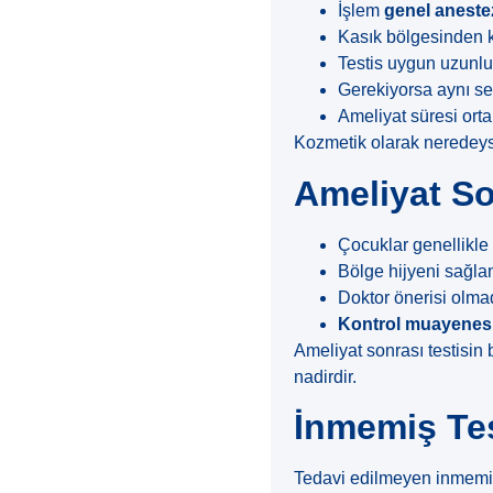
İşlem
genel aneste
Kasık bölgesinden kü
Testis uygun uzunluk
Gerekiyorsa aynı s
Ameliyat süresi or
Kozmetik olarak neredeyse
Ameliyat So
Çocuklar genellikl
Bölge hijyeni sağlan
Doktor önerisi olm
Kontrol muayenes
Ameliyat sonrası testisin 
nadirdir.
İnmemiş Tes
Tedavi edilmeyen inmemiş 