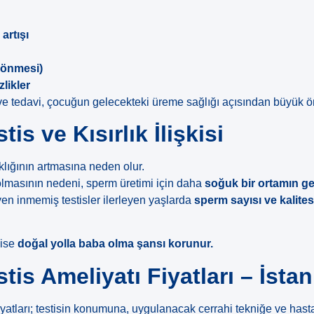
 artışı
dönmesi)
likler
ve tedavi, çocuğun gelecekteki üreme sağlığı açısından büyük ö
is ve Kısırlık İlişkisi
aklığının artmasına neden olur.
 olmasının nedeni, sperm üretimi için daha
soğuk bir ortamın ge
en inmemiş testisler ilerleyen yaşlarda
sperm sayısı ve kalite
 ise
doğal yolla baba olma şansı korunur.
is Ameliyatı Fiyatları – İsta
fiyatları; testisin konumuna, uygulanacak cerrahi tekniğe ve has