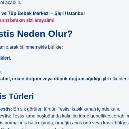
ol açabilir.
ı ve Tüp Bebek Merkezi – Şişli / İstanbul
ızı bırakın sizi arayalım!
stis Neden Olur?
am olarak bilinmemekle birlikte;
kleri
,
ı
,
abet, erken doğum veya düşük doğum ağırlığı
gibi etkenleri
s Türleri
estis:
En sık görülen türdür. Testis, kasık kanalı içinde kalır.
estis:
Testis karın boşluğunda kalır, bu türde genellikle cerrahi
is normal iniş hattı dışında, örneğin anüs önü veya kasık bölgesi