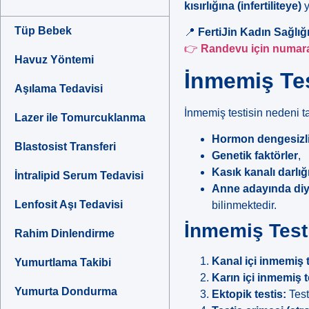
kısırlığına (infertiliteye)
y
Tüp Bebek
📍
FertiJin Kadın Sağlığ
👉
Randevu için numaran
Havuz Yöntemi
İnmemiş Te
Aşılama Tedavisi
İnmemiş testisin nedeni t
Lazer ile Tomurcuklanma
Hormon dengesizli
Blastosist Transferi
Genetik faktörler
,
Kasık kanalı darlığ
İntralipid Serum Tedavisi
Anne adayında diy
Lenfosit Aşı Tedavisi
bilinmektedir.
İnmemiş Testi
Rahim Dinlendirme
Kanal içi inmemiş t
Yumurtlama Takibi
Karın içi inmemiş t
Yumurta Dondurma
Ektopik testis:
Test