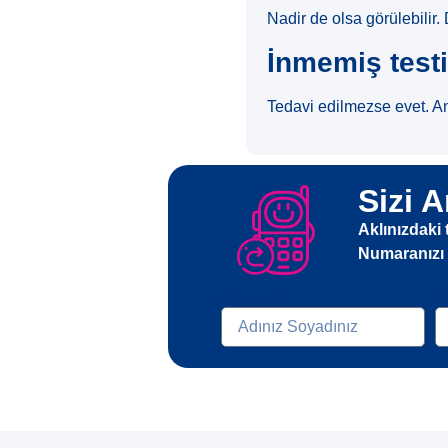
Nadir de olsa görülebilir.
İnmemiş testi
Tedavi edilmezse evet. An
Sizi A
Aklınızdaki 
Numaranızı b
Ad-soyad
t