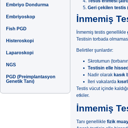
Testis erimesi (atro
Embriyo Dondurma
Geri çekilen testis 
İnmemiş Test
Embriyoskop
Fish PGD
İnmemiş testis genellikle
Testisin torbada olmamas
Histeroskopi
Belirtiler şunlardır:
Laparoskopi
Skrotumun (torbanın)
NGS
Testisin elle hiss
Nadir olarak
kasık 
PGD (Preimplantasyon
Genetik Tanı)
İleri vakalarda
kısırl
Testis vücut içinde kaldığ
etkiler.
İnmemiş Tes
Tanı genellikle
fizik mua