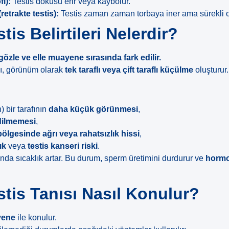
fi):
Testis dokusu erir veya kaybolur.
(retrakte testis):
Testis zaman zaman torbaya iner ama sürekli 
is Belirtileri Nelerdir?
gözle ve elle muayene sırasında fark edilir.
ı, görünüm olarak
tek taraflı veya çift taraflı küçülme
oluşturur.
 bir tarafının
daha küçük görünmesi
,
edilmemesi
,
bölgesinde ağrı veya rahatsızlık hissi
,
ık
veya
testis kanseri riski
.
ında sıcaklık artar. Bu durum, sperm üretimini durdurur ve
hormo
tis Tanısı Nasıl Konulur?
yene
ile konulur.