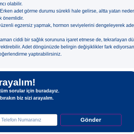
ı olabilir.
Erken adet görme durumu sürekli hale gelirse, altta yatan neden
 önemlidir.
üzenli egzersiz yapmak, hormon seviyelerini dengeleyerek ad
man ciddi bir sağlık sorununa işaret etmese de, tekrarlayan düze
tirebilir. Adet döngünüzde belirgin değişiklikler fark ediyorsan
eğerlendirme yaptırabilirsiniz.
rayalım!
tüm sorular için buradayız.
ırakın biz sizi arayalım.
elefon
Gönder