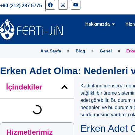
+90 (212) 287 5775
Hakkımızda
Hizm
Ana Sayfa
»
Blog
»
Genel
»
Erke
Erken Adet Olma: Nedenleri 
İçindekiler
Kadınların menstrual döng
sağlıklı bir üreme sistem
adet görebilir. Bu durum, 
nedenleri ve bu durumla b
sürdürmesine yardımcı ola
Erken Adet 
Hizmetlerimiz