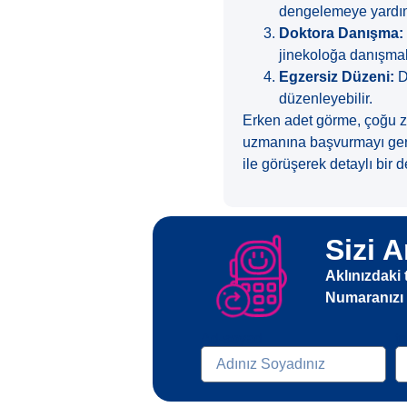
dengelemeye yardımc
Doktora Danışma:
jinekoloğa danışmak
Egzersiz Düzeni:
D
düzenleyebilir.
Erken adet görme, çoğu za
uzmanına başvurmayı gerek
ile görüşerek detaylı bir d
Sizi A
Aklınızdaki 
Numaranızı b
Ad-soyad
t