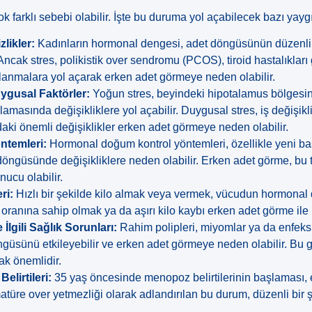
k farklı sebebi olabilir. İşte bu duruma yol açabilecek bazı yayg
likler:
Kadınların hormonal dengesi, adet döngüsünün düzenli 
 Ancak stres, polikistik over sendromu (PCOS), tiroid hastalıklar
lanmalara yol açarak erken adet görmeye neden olabilir.
ygusal Faktörler:
Yoğun stres, beyindeki hipotalamus bölgesini
asında değişikliklere yol açabilir. Duygusal stres, iş değişikl
daki önemli değişiklikler erken adet görmeye neden olabilir.
ntemleri:
Hormonal doğum kontrol yöntemleri, özellikle yeni b
 döngüsünde değişikliklere neden olabilir. Erken adet görme, bu
onucu olabilir.
ri:
Hızlı bir şekilde kilo almak veya vermek, vücudun hormonal 
oranına sahip olmak ya da aşırı kilo kaybı erken adet görme ile ili
İlgili Sağlık Sorunları:
Rahim polipleri, miyomlar ya da enfeksiy
ngüsünü etkileyebilir ve erken adet görmeye neden olabilir. Bu g
k önemlidir.
lirtileri:
35 yaş öncesinde menopoz belirtilerinin başlaması,
atüre over yetmezliği olarak adlandırılan bu durum, düzenli bir ş