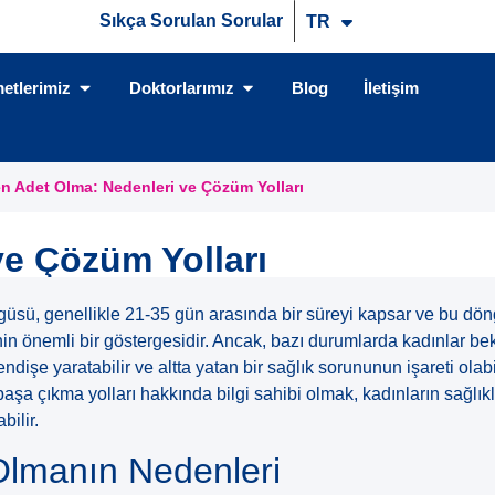
Sıkça Sorulan Sorular
TR
EN
etlerimiz
Doktorlarımız
Blog
İletişim
n Adet Olma: Nedenleri ve Çözüm Yolları
ve Çözüm Yolları
üsü, genellikle 21-35 gün arasında bir süreyi kapsar ve bu dön
inin önemli bir göstergesidir. Ancak, bazı durumlarda kadınlar 
endişe yaratabilir ve altta yatan bir sağlık sorununun işareti olab
aşa çıkma yolları hakkında bilgi sahibi olmak, kadınların sağlık
bilir.
Olmanın Nedenleri