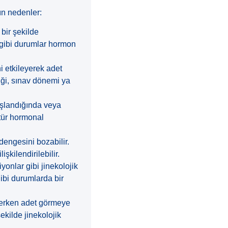
ın nedenler:
bir şekilde
ı gibi durumlar hormon
 etkileyerek adet
iği, sınav dönemi ya
aşlandığında veya
 tür hormonal
dengesini bozabilir.
şkilendirilebilir.
onlar gibi jinekolojik
ibi durumlarda bir
 erken adet görmeye
ekilde jinekolojik