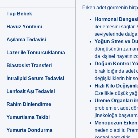
Erken adet görmenin birço
Tüp Bebek
Hormonal Dengesiz
Havuz Yöntemi
ilerlemesini sağlar.
seviyelerinde dalga
Aşılama Tedavisi
Yoğun Stres ve Du
döngüsünün zamanlam
Lazer ile Tomurcuklanma
da kişisel hayatınız
Doğum Kontrol Yö
Blastosist Transferi
bırakıldığında adet
İntralipid Serum Tedavisi
değişikliklerin bir s
Hızlı Kilo Değişimle
Lenfosit Aşı Tedavisi
Özellikle düşük yağ 
Üreme Organları ile 
Rahim Dinlendirme
problemler, adet dö
jinekoloğa başvurma
Yumurtlama Takibi
Menopozun Erken Be
Yumurta Dondurma
neden olabilir. Prem
kontrol gerektirir.