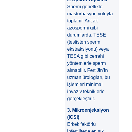
Sperm genellikle
mastürbasyon yoluyla
toplanır. Ancak
azospermi gibi
durumlarda, TESE
(testisten sperm
ekstraksiyonu) veya
TESA gibi cerrahi
yöntemlerle sperm
alınabilir. FertiJin’in
uzman ürologları, bu
işlemleri minimal
invaziv tekniklerle
gerçekleştirir.
3. Mikroenjeksiyon
(ICSI)
Erkek faktörlü
infertilitede en sık