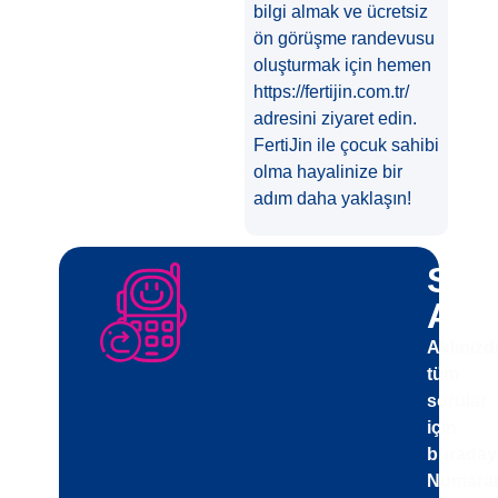
bilgi almak ve ücretsiz
ön görüşme randevusu
oluşturmak için hemen
https://fertijin.com.tr/
adresini ziyaret edin.
FertiJin ile çocuk sahibi
olma hayalinize bir
adım daha yaklaşın!
Sizi
Ara
Aklınızd
tüm
sorular
için
buradayı
Numaran