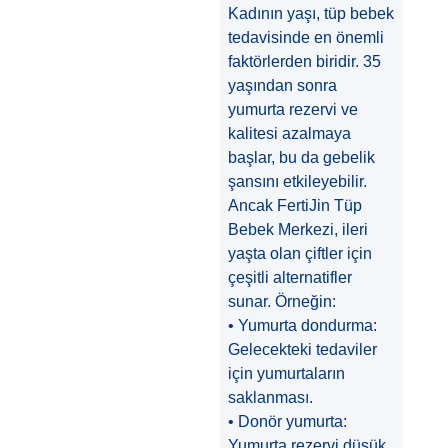
Kadının yaşı, tüp bebek
tedavisinde en önemli
faktörlerden biridir. 35
yaşından sonra
yumurta rezervi ve
kalitesi azalmaya
başlar, bu da gebelik
şansını etkileyebilir.
Ancak FertiJin Tüp
Bebek Merkezi, ileri
yaşta olan çiftler için
çeşitli alternatifler
sunar. Örneğin:
• Yumurta dondurma:
Gelecekteki tedaviler
için yumurtaların
saklanması.
• Donör yumurta:
Yumurta rezervi düşük