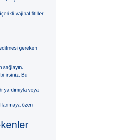
ikli vajinal fitiller
t edilmesi gereken
am sağlayın.
ebilirsiniz. Bu
katör yardımıyla veya
kullanmaya özen
ekenler