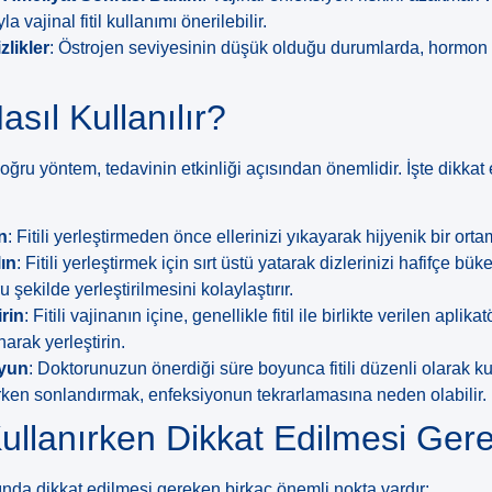
 vajinal fitil kullanımı önerilebilir.
likler
: Östrojen seviyesinin düşük olduğu durumlarda, hormon içer
Nasıl Kullanılır?
 doğru yöntem, tedavinin etkinliği açısından önemlidir. İşte dikka
in
: Fitili yerleştirmeden önce ellerinizi yıkayarak hijyenik bir ort
ın
: Fitili yerleştirmek için sırt üstü yatarak dizlerinizi hafifçe bük
u şekilde yerleştirilmesini kolaylaştırır.
irin
: Fitili vajinanın içine, genellikle fitil ile birlikte verilen apli
narak yerleştirin.
Uyun
: Doktorunuzun önerdiği süre boyunca fitili düzenli olarak 
erken sonlandırmak, enfeksiyonun tekrarlamasına neden olabilir.
 Kullanırken Dikkat Edilmesi Ger
rasında dikkat edilmesi gereken birkaç önemli nokta vardır: