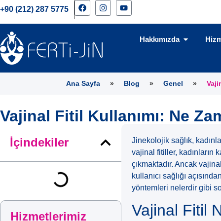
+90 (212) 287 5775
Hakkımızda
Hizm
Ana Sayfa
»
Blog
»
Genel
»
Vaji
Vajinal Fitil Kullanımı: Ne Z
İçindekiler
Jinekolojik sağlık, kadın
vajinal fitiller, kadınların
çıkmaktadır. Ancak vajina
kullanıcı sağlığı açısında
yöntemleri nelerdir gibi s
Vajinal Fitil 
Hizmetlerimiz