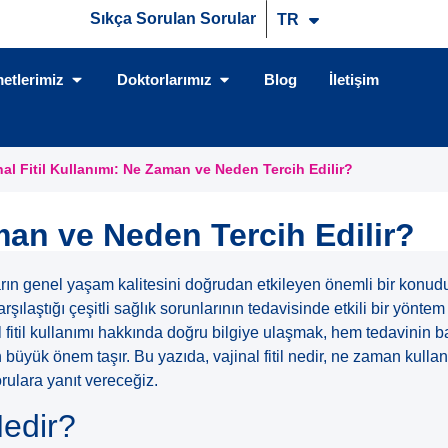
Sıkça Sorulan Sorular
TR
EN
etlerimiz
Doktorlarımız
Blog
İletişim
nal Fitil Kullanımı: Ne Zaman ve Neden Tercih Edilir?
aman ve Neden Tercih Edilir?
ların genel yaşam kalitesini doğrudan etkileyen önemli bir konu
 karşılaştığı çeşitli sağlık sorunlarının tedavisinde etkili bir yönte
l fitil kullanımı hakkında doğru bilgiye ulaşmak, hem tedavinin 
n büyük önem taşır. Bu yazıda, vajinal fitil nedir, ne zaman kullan
orulara yanıt vereceğiz.
Nedir?