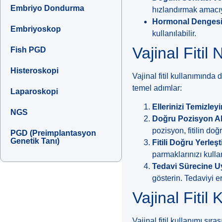
Embriyo Dondurma
hızlandırmak amacıyla
Hormonal Dengesiz
Embriyoskop
kullanılabilir.
Vajinal Fitil 
Fish PGD
Histeroskopi
Vajinal fitil kullanımında
temel adımlar:
Laparoskopi
Ellerinizi Temizley
NGS
Doğru Pozisyon Al
pozisyon, fitilin doğr
PGD (Preimplantasyon
Genetik Tanı)
Fitili Doğru Yerleşt
parmaklarınızı kulla
Tedavi Sürecine 
gösterin. Tedaviyi 
Vajinal Fitil
Vajinal fitil kullanımı sı