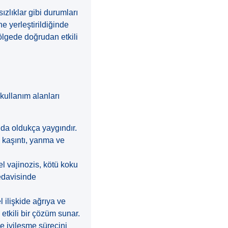
sızlıklar gibi durumları
ne yerleştirildiğinde
ölgede doğrudan etkili
 kullanım alanları
nda oldukça yaygındır.
u kaşıntı, yanma ve
l vajinozis, kötü koku
tedavisinde
 ilişkide ağrıya ve
n etkili bir çözüm sunar.
ve iyileşme sürecini