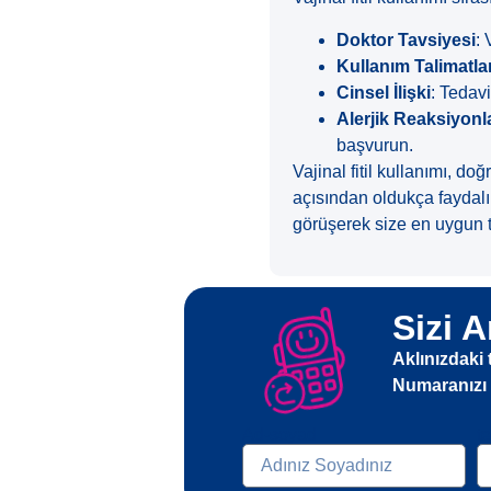
Doktor Tavsiyesi
: 
Kullanım Talimatl
Cinsel İlişki
: Tedav
Alerjik Reaksiyonl
başvurun.
Vajinal fitil kullanımı, d
açısından oldukça faydalı 
görüşerek size en uygun te
Sizi A
Aklınızdaki 
Numaranızı b
Ad-soyad
t