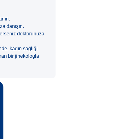
anın.
uza danışın.
mlerseniz doktorunuza
nde, kadın sağlığı
man bir jinekologla