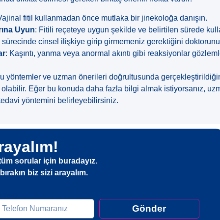
Vajinal fitil kullanmadan önce mutlaka bir jinekoloğa danışın.
arına Uyun
: Fitili reçeteye uygun şekilde ve belirtilen sürede kull
i sürecinde cinsel ilişkiye girip girmemeniz gerektiğini doktorun
ar
: Kaşıntı, yanma veya anormal akıntı gibi reaksiyonlar gözle
oğru yöntemler ve uzman önerileri doğrultusunda gerçekleştirildiği
olabilir. Eğer bu konuda daha fazla bilgi almak istiyorsanız, uz
davi yöntemini belirleyebilirsiniz.
rayalım!
tüm sorular için buradayız.
ırakın biz sizi arayalım.
elefon
Gönder