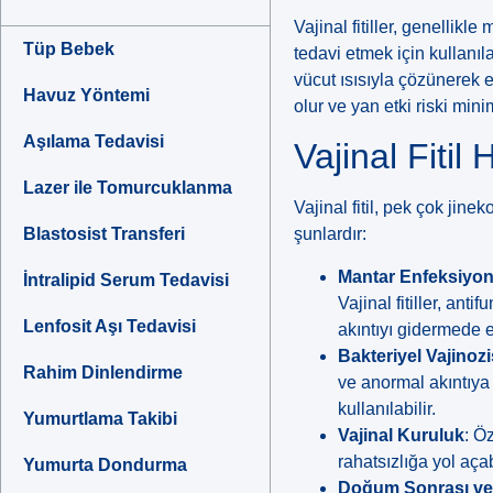
Vajinal fitiller, genellikl
Tüp Bebek
tedavi etmek için kullanıla
vücut ısısıyla çözünerek 
Havuz Yöntemi
olur ve yan etki riski minim
Aşılama Tedavisi
Vajinal Fitil
Lazer ile Tomurcuklanma
Vajinal fitil, pek çok jin
Blastosist Transferi
şunlardır:
Mantar Enfeksiyonl
İntralipid Serum Tedavisi
Vajinal fitiller, an
Lenfosit Aşı Tedavisi
akıntıyı gidermede et
Bakteriyel Vajinozi
Rahim Dinlendirme
ve anormal akıntıya y
kullanılabilir.
Yumurtlama Takibi
Vajinal Kuruluk
: Ö
rahatsızlığa yol açab
Yumurta Dondurma
Doğum Sonrası ve