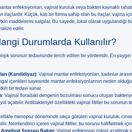
e mantar enfeksiyonları, vajinal kuruluk veya bakteri kaynaklı rahat
n ilaçlardır. Küçük, katı bir forma sahip olan bu ilaçlar, vajina içi
etkin maddelerini salgılar. Bu sayede, lokal olarak uygulandığı b
alize edilir.
 Hangi Durumlarda Kullanılır?
ekolojik sorunun tedavisinde tercih edilen bir yöntemdir. En yaygın
arı (Kandidiyaz)
: Vajinal mantar enfeksiyonları, kadınlar arası
tifungal içerikleri sayesinde mantar enfeksiyonlarının neden olduğ
kili bir tedavi sunar.
s
: Vajinal floradaki dengenin bozulması sonucu oluşan bakteriye
ol açabilir. Antibakteriyel özellikteki vajinal fitiller bu sorunun 
zellikle menopoz döneminde sıkça görülen vajinal kuruluk, cinsel
ilir. Nemlendirici içeren vajinal fitiller, bu sorunu hafifletmek içi
 Ameliyat Sonrası Bakım
: Vajinal enfeksiyon riskini azaltmak 