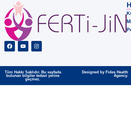
H
K
M
Po
Tüm Hakkı Saklıdır. Bu sayfada
Designed by Fides Health
bulunan bilgiler tedavi yerine
Agency.
geçmez.