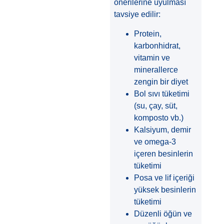
önerilerine uyulması
tavsiye edilir:
Protein,
karbonhidrat,
vitamin ve
minerallerce
zengin bir diyet
Bol sıvı tüketimi
(su, çay, süt,
komposto vb.)
Kalsiyum, demir
ve omega-3
içeren besinlerin
tüketimi
Posa ve lif içeriği
yüksek besinlerin
tüketimi
Düzenli öğün ve