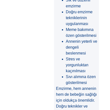
Sık ve düzenli
emzirme
Doğru emzirme
tekniklerinin
uygulanması
Meme bakımına
özen gösterilmesi
Annenin yeterli ve
dengeli
beslenmesi
Stres ve
yorgunluktan
kaçınılması
Sıvı alımına özen
gösterilmesi
Emzirme, hem annenin
hem de bebeğin sağlığı
için oldukça önemlidir.
Doğru teknikler ve