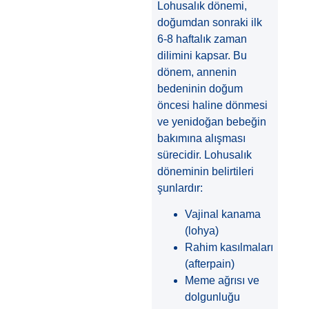
Lohusalık dönemi,
doğumdan sonraki ilk
6-8 haftalık zaman
dilimini kapsar. Bu
dönem, annenin
bedeninin doğum
öncesi haline dönmesi
ve yenidoğan bebeğin
bakımına alışması
sürecidir. Lohusalık
döneminin belirtileri
şunlardır:
Vajinal kanama
(lohya)
Rahim kasılmaları
(afterpain)
Meme ağrısı ve
dolgunluğu