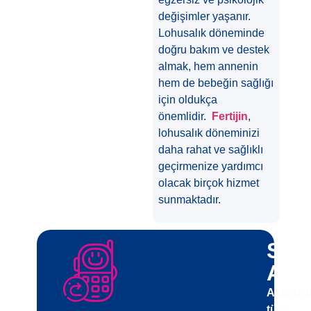
değişimler yaşanır.
Lohusalık döneminde
doğru bakım ve destek
almak, hem annenin
hem de bebeğin sağlığı
için oldukça
önemlidir.
Fertijin
,
lohusalık döneminizi
daha rahat ve sağlıklı
geçirmenize yardımcı
olacak birçok hizmet
sunmaktadır.
Sizi
Ara
Aklınızd
tüm